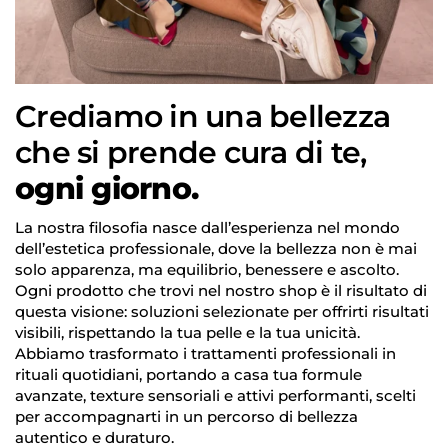
Crediamo in una bellezza
Accesso richiesto
che si prende cura di te,
Accedi al tuo account per aggiungere prodotti
alla tua lista dei desideri e visualizzare gli articoli
ogni giorno.
salvati in precedenza.
La nostra filosofia nasce dall’esperienza nel mondo
Login
dell’estetica professionale, dove la bellezza non è mai
solo apparenza, ma equilibrio, benessere e ascolto.
Ogni prodotto che trovi nel nostro shop è il risultato di
questa visione: soluzioni selezionate per offrirti risultati
visibili, rispettando la tua pelle e la tua unicità.
Abbiamo trasformato i trattamenti professionali in
rituali quotidiani, portando a casa tua formule
avanzate, texture sensoriali e attivi performanti, scelti
per accompagnarti in un percorso di bellezza
autentico e duraturo.