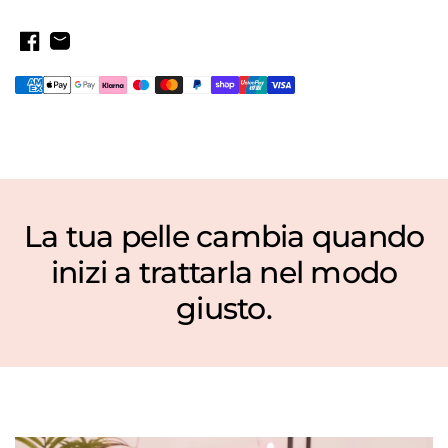
La tua pelle cambia quando
Vitamina Cuticle Oil 10ml
inizi a trattarla nel modo
€10,64
€15,20
giusto.