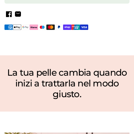
La tua pelle cambia quando
Smalto Longwear 132 Pebble
inizi a trattarla nel modo
Purse
€10,50
€15,00
giusto.