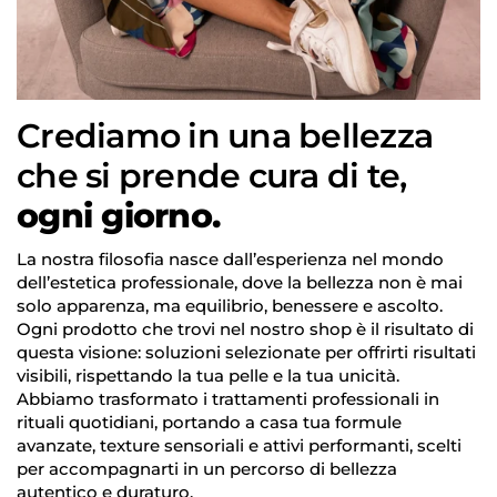
Crediamo in una bellezza
Accesso richiesto
che si prende cura di te,
Accedi al tuo account per aggiungere prodotti
alla tua lista dei desideri e visualizzare gli articoli
ogni giorno.
salvati in precedenza.
Login
La nostra filosofia nasce dall’esperienza nel mondo
dell’estetica professionale, dove la bellezza non è mai
solo apparenza, ma equilibrio, benessere e ascolto.
Ogni prodotto che trovi nel nostro shop è il risultato di
questa visione: soluzioni selezionate per offrirti risultati
visibili, rispettando la tua pelle e la tua unicità.
Abbiamo trasformato i trattamenti professionali in
rituali quotidiani, portando a casa tua formule
avanzate, texture sensoriali e attivi performanti, scelti
per accompagnarti in un percorso di bellezza
autentico e duraturo.