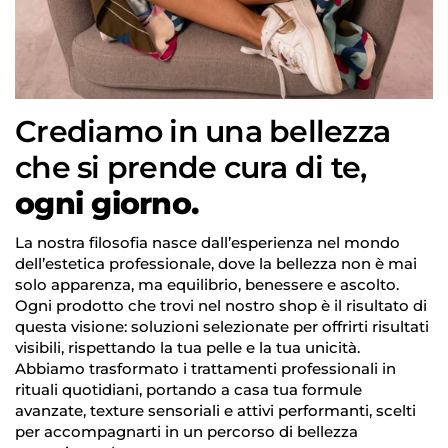
Crediamo in una bellezza
Accesso richiesto
che si prende cura di te,
Accedi al tuo account per aggiungere prodotti
alla tua lista dei desideri e visualizzare gli articoli
ogni giorno.
salvati in precedenza.
Login
La nostra filosofia nasce dall’esperienza nel mondo
dell’estetica professionale, dove la bellezza non è mai
solo apparenza, ma equilibrio, benessere e ascolto.
Ogni prodotto che trovi nel nostro shop è il risultato di
questa visione: soluzioni selezionate per offrirti risultati
visibili, rispettando la tua pelle e la tua unicità.
Abbiamo trasformato i trattamenti professionali in
rituali quotidiani, portando a casa tua formule
avanzate, texture sensoriali e attivi performanti, scelti
per accompagnarti in un percorso di bellezza