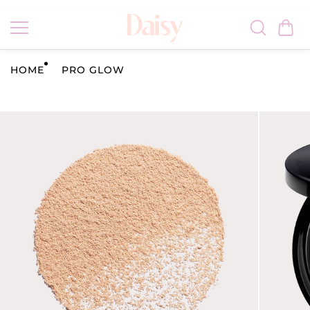
Vai al
conten
uto
HOME
PRO GLOW