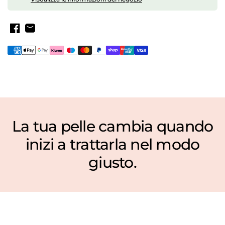
La tua pelle cambia quando
Pro Glow
inizi a trattarla nel modo
01 Pearly rose
€25,20
€42,00
giusto.