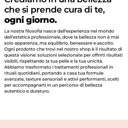
che si prende cura di te,
ogni giorno.
Accesso richiesto
Accedi al tuo account per aggiungere prodotti
La nostra filosofia nasce dall’esperienza nel mondo
alla tua lista dei desideri e visualizzare gli articoli
dell’estetica professionale, dove la bellezza non è mai
salvati in precedenza.
solo apparenza, ma equilibrio, benessere e ascolto.
Login
Ogni prodotto che trovi nel nostro shop è il risultato di
questa visione: soluzioni selezionate per offrirti risultati
visibili, rispettando la tua pelle e la tua unicità.
Abbiamo trasformato i trattamenti professionali in
rituali quotidiani, portando a casa tua formule
avanzate, texture sensoriali e attivi performanti, scelti
per accompagnarti in un percorso di bellezza
autentico e duraturo.