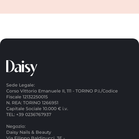
Sede Legale:
Corso Vittorio Emanuele II, 111 - TORINO P.I./Codice
Fiscale 12132250015
N. REA: TORINO 1266951
Capitale Sociale 10.000 € i.v.
TEL: +39 0236767937
Negozio:
Daisy Nails & Beauty
Via Filippo Baldinucci, 3E -