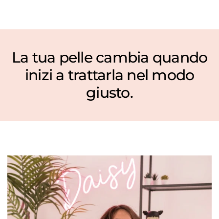
La tua pelle cambia quando
ABC+ Hand Serum 40 ml
inizi a trattarla nel modo
€30,03
€42,90
giusto.